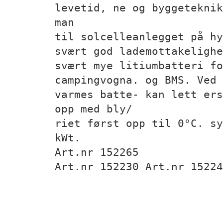
levetid, ne og byggeteknik
man
til solcelleanlegget på hy
svært god lademottakelighe
svært mye litiumbatteri fo
campingvogna. og BMS. Ved 
varmes batte- kan lett ers
opp med bly/
riet først opp til 0°C. sy
kWt.
Art.nr 152265
Art.nr 152230 Art.nr 15224