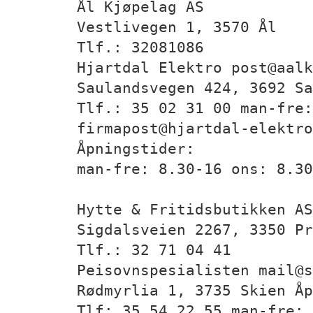
Ål Kjøpelag AS
Vestlivegen 1, 3570 Ål
Tlf.: 32081086
Hjartdal Elektro post@aalk
Saulandsvegen 424, 3692 S
Tlf.: 35 02 31 00 man-fre
firmapost@hjartdal-elektro
Åpningstider:
man-fre: 8.30-16 ons: 8.30
Hytte & Fritidsbutikken AS
Sigdalsveien 2267, 3350 Pr
Tlf.: 32 71 04 41
Peisovnspesialisten mail@s
Rødmyrlia 1, 3735 Skien Åp
Tlf: 35 54 22 55 man-fre: 